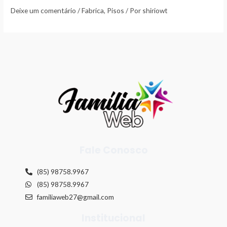
Deixe um comentário
/
Fabrica
,
Pisos
/ Por
shiriowt
Fale Conosco
(85) 98758.9967
(85) 98758.9967
familiaweb27@gmail.com
Institucional